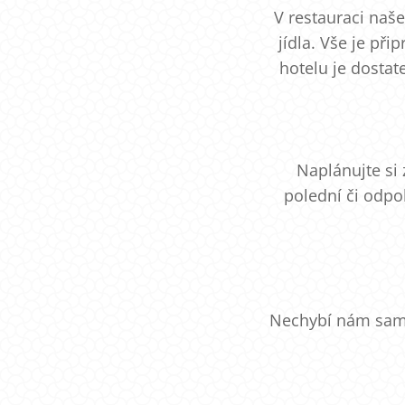
V restauraci naše
jídla. Vše je př
hotelu je dosta
Naplánujte si
polední či odpo
Nechybí nám samoz