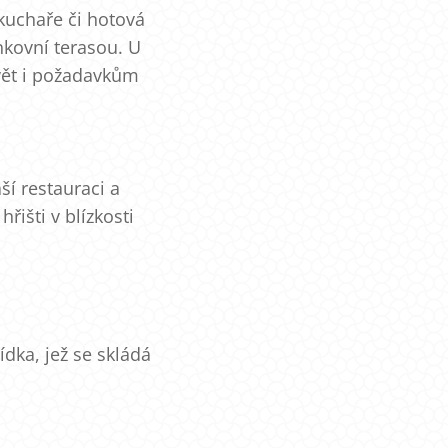
fkuchaře či hotová
nkovní terasou. U
vět i požadavkům
í restauraci a
išti v blízkosti
dka, jež se skládá