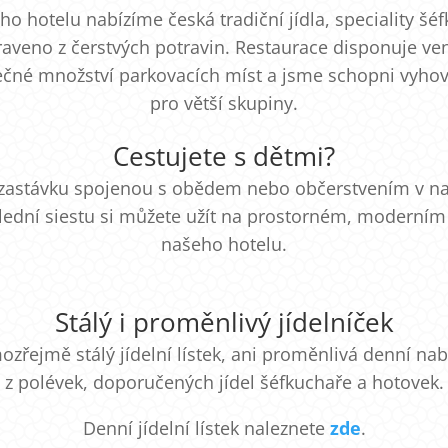
ho hotelu nabízíme česká tradiční jídla, speciality šé
ipraveno z čerstvých potravin. Restaurace disponuje ve
tečné množství parkovacích míst a jsme schopni vyho
pro větší skupiny.
Cestujete s dětmi?
 zastávku spojenou s obědem nebo občerstvením v naš
lední siestu si můžete užít na prostorném, moderním hř
našeho hotelu.
Stálý i proměnlivý jídelníček
řejmě stálý jídelní lístek, ani proměnlivá denní nabí
z polévek, doporučených jídel šéfkuchaře a hotovek.
Denní jídelní lístek naleznete
zde
.